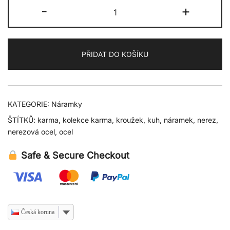
Náramek
-
+
karma
množství
PŘIDAT DO KOŠÍKU
KATEGORIE:
Náramky
ŠTÍTKŮ:
karma
,
kolekce karma
,
kroužek
,
kuh
,
náramek
,
nerez
,
nerezová ocel
,
ocel
Safe & Secure Checkout
Česká koruna