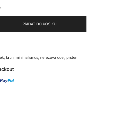
e
PŘIDAT DO KOŠÍKU
ek
,
kruh
,
minimalismus
,
nerezová ocel
,
prsten
eckout