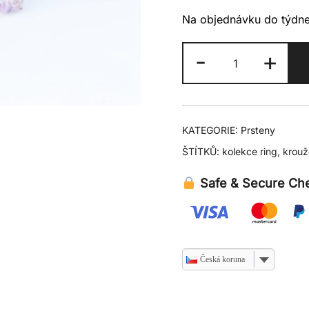
Na objednávku do týdn
Prsten
-
+
ring
množství
KATEGORIE:
Prsteny
ŠTÍTKŮ:
kolekce ring
,
krouž
Safe & Secure Ch
Česká koruna