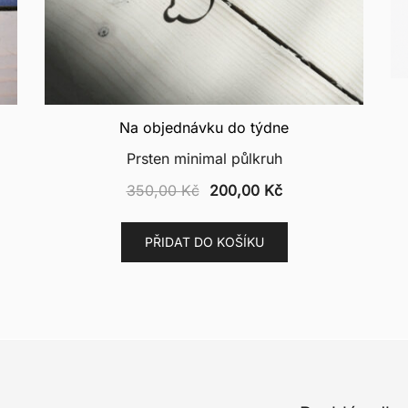
Na objednávku do týdne
Prsten minimal půlkruh
Původní
Aktuální
350,00
Kč
200,00
Kč
cena
cena
byla:
je:
PŘIDAT DO KOŠÍKU
č.
350,00 Kč.
200,00 Kč.