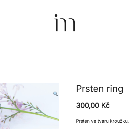
Nerezové šperky s duší
Intimity
Prsten ring
300,00
Kč
Prsten ve tvaru kroužku.