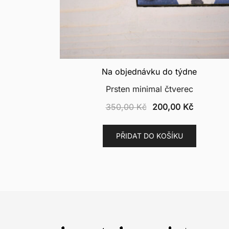
Na objednávku do týdne
Prsten minimal čtverec
Původní
Aktuální
350,00
Kč
200,00
Kč
cena
cena
byla:
je:
PŘIDAT DO KOŠÍKU
350,00 Kč.
200,00 K